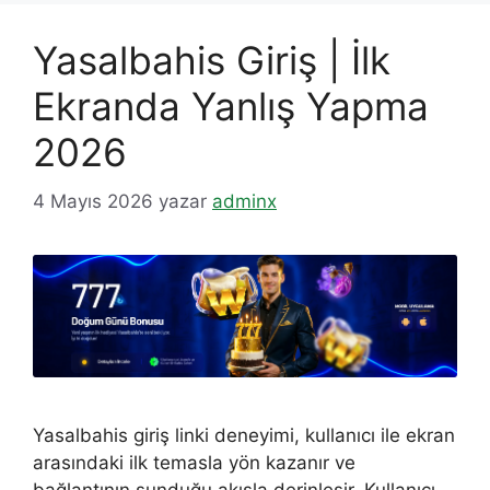
Yasalbahis Giriş | İlk
Ekranda Yanlış Yapma
2026
4 Mayıs 2026
yazar
adminx
Yasalbahis giriş linki deneyimi, kullanıcı ile ekran
arasındaki ilk temasla yön kazanır ve
bağlantının sunduğu akışla derinleşir. Kullanıcı