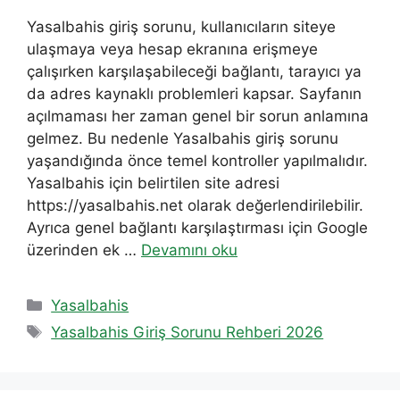
Yasalbahis giriş sorunu, kullanıcıların siteye
ulaşmaya veya hesap ekranına erişmeye
çalışırken karşılaşabileceği bağlantı, tarayıcı ya
da adres kaynaklı problemleri kapsar. Sayfanın
açılmaması her zaman genel bir sorun anlamına
gelmez. Bu nedenle Yasalbahis giriş sorunu
yaşandığında önce temel kontroller yapılmalıdır.
Yasalbahis için belirtilen site adresi
https://yasalbahis.net olarak değerlendirilebilir.
Ayrıca genel bağlantı karşılaştırması için Google
üzerinden ek …
Devamını oku
Kategoriler
Yasalbahis
Etiketler
Yasalbahis Giriş Sorunu Rehberi 2026