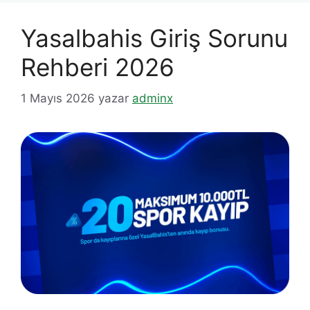
Yasalbahis Giriş Sorunu
Rehberi 2026
1 Mayıs 2026
yazar
adminx