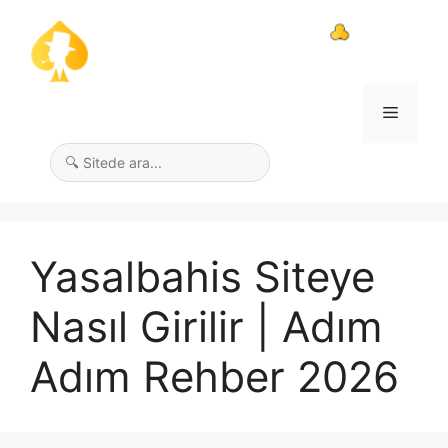
İçeriğe
atla
Menü
Yasalbahis Siteye
Nasıl Girilir | Adım
Adım Rehber 2026