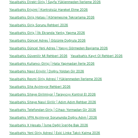
Yasalbahis Direkt Giriş | Sayfa Yüklenmeden İlerleme 2026
Yasalbahis Erişimi | Kontrolsüz Hareket Etme 2026
Yasalbahis Giriş Hatası | Körlemesine Tekrarlama 2026
Yasalbahis Giriş Sorunu Rehberi 2026
Yasalbahis Giriş | İlk Ekranda Yanlış Yapma 2026
Yasalbahis Güncel Adres | Gözünle Doğrula 2026
Yasalbahis Güncel Yeni Adres | Yapıyı Görmeden Başlama 2026
Yasalbahis Güvenilir Mi Rehberi 2026
Yasalbahis Kayıt Ol Rehberi 2026
Yasalbahis Kullanıcı Girişi | Hata Yapmadan İlerle 2026
Yasalbahis Nasıl Erişilir | Doğru Yoldan Gir 2026
Yasalbahis Resmi Giriş Adresi | Yüklenmeden İlerleme 2026
Yasalbahis Site Açılmıyor Rehberi 2026
Yasalbahis Siteye Girilmiyor | Tarayıcıyı Kontrol Et 2026
Yasalbahis Siteye Nasıl Girilir | Adım Adım Rehber 2026
Yasalbahis Telefondan Giriş | Cihazı Yormadan Gir 2026
Yasalbahis VPN Açılmıyor Sorununda Doğru Adım | 2026
Yasalbahis X Hesabı | İsme Değil İçeriğe Bak 2026
Yasalbahis Yeni Giriş Adresi | Eski Linke Takılı Kalma 2026