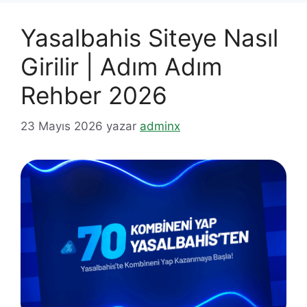
Yasalbahis Siteye Nasıl
Girilir | Adım Adım
Rehber 2026
23 Mayıs 2026
yazar
adminx