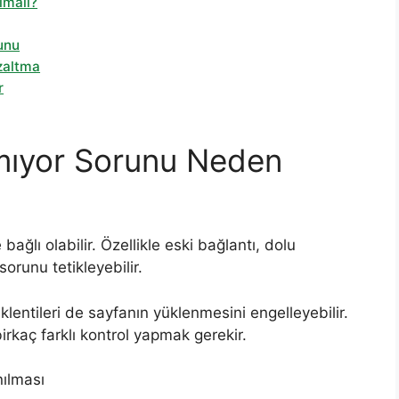
lmalı?
unu
zaltma
r
lmıyor Sorunu Neden
bağlı olabilir. Özellikle eski bağlantı, dolu
orunu tetikleyebilir.
eklentileri de sayfanın yüklenmesini engelleyebilir.
rkaç farklı kontrol yapmak gerekir.
nılması