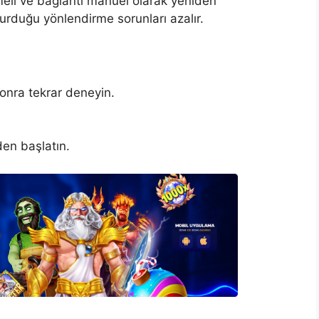
meli ve bağlantı manuel olarak yeniden
turduğu yönlendirme sorunları azalır.
sonra tekrar deneyin.
en başlatın.