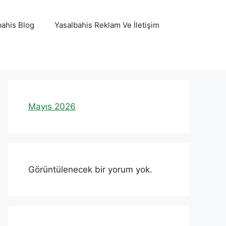
bahis Blog
Yasalbahis Reklam Ve İletişim
Mayıs 2026
Görüntülenecek bir yorum yok.