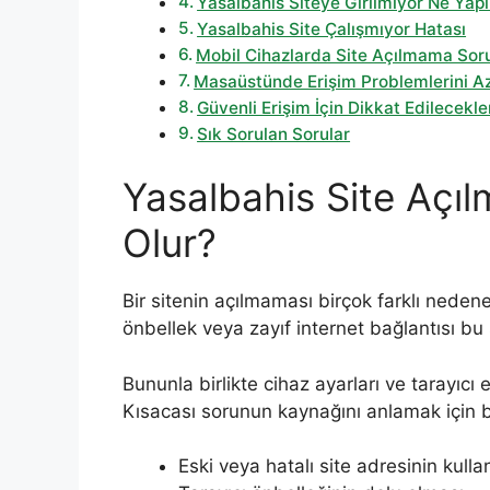
Yasalbahis Siteye Girilmiyor Ne Yapı
Yasalbahis Site Çalışmıyor Hatası
Mobil Cihazlarda Site Açılmama Sor
Masaüstünde Erişim Problemlerini A
Güvenli Erişim İçin Dikkat Edilecekle
Sık Sorulan Sorular
Yasalbahis Site Açı
Olur?
Bir sitenin açılmaması birçok farklı nedene 
önbellek veya zayıf internet bağlantısı bu s
Bununla birlikte cihaz ayarları ve tarayıcı 
Kısacası sorunun kaynağını anlamak için bi
Eski veya hatalı site adresinin kulla