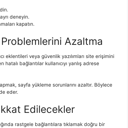
din.
 ayrı deneyin.
maları kapatın.
Problemlerini Azaltma
ı eklentileri veya güvenlik yazılımları site erişimini
n hatalı bağlantılar kullanıcıyı yanlış adrese
 yapmak, sayfa yükleme sorunlarını azaltır. Böylece
lde eder.
ikkat Edilecekler
ında rastgele bağlantılara tıklamak doğru bir