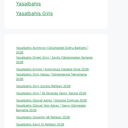
Yasalbahis
Yasalbahis Giriş
Yasalbahis Açılmıyor Çözümünde Doğru Bağlantı |
2026
Yasalbahis Direkt Giriş | Sayfa Yüklenmeden İlerleme
2026
Yasalbahis Erişimi | Kontrolsüz Hareket Etme 2026
Yasalbahis Giriş Hatası | Körlemesine Tekrarlama
2026
Yasalbahis Giriş Sorunu Rehberi 2026
Yasalbahis Giriş | İlk Ekranda Yanlış Yapma 2026
Yasalbahis Güncel Adres | Gözünle Doğrula 2026
Yasalbahis Güncel Yeni Adres | Yapıyı Görmeden
Başlama 2026
Yasalbahis Güvenilir Mi Rehberi 2026
Yasalbahis Kayıt Ol Rehberi 2026