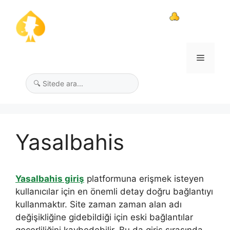
İçeriğe
atla
Menü
Yasalbahis
Yasalbahis giriş
platformuna erişmek isteyen
kullanıcılar için en önemli detay doğru bağlantıyı
kullanmaktır. Site zaman zaman alan adı
değişikliğine gidebildiği için eski bağlantılar