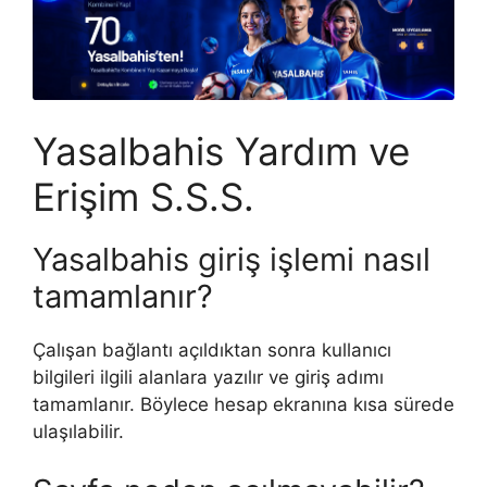
Yasalbahis Yardım ve
Erişim S.S.S.
Yasalbahis giriş işlemi nasıl
tamamlanır?
Çalışan bağlantı açıldıktan sonra kullanıcı
bilgileri ilgili alanlara yazılır ve giriş adımı
tamamlanır. Böylece hesap ekranına kısa sürede
ulaşılabilir.