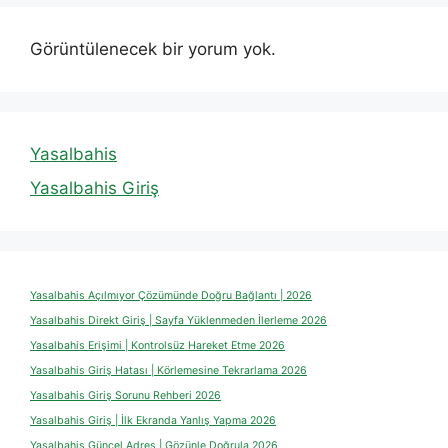
Görüntülenecek bir yorum yok.
Yasalbahis
Yasalbahis Giriş
Yasalbahis Açılmıyor Çözümünde Doğru Bağlantı | 2026
Yasalbahis Direkt Giriş | Sayfa Yüklenmeden İlerleme 2026
Yasalbahis Erişimi | Kontrolsüz Hareket Etme 2026
Yasalbahis Giriş Hatası | Körlemesine Tekrarlama 2026
Yasalbahis Giriş Sorunu Rehberi 2026
Yasalbahis Giriş | İlk Ekranda Yanlış Yapma 2026
Yasalbahis Güncel Adres | Gözünle Doğrula 2026