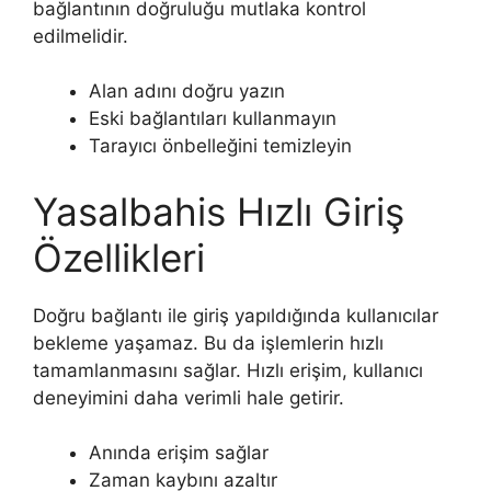
bağlantının doğruluğu mutlaka kontrol
edilmelidir.
Alan adını doğru yazın
Eski bağlantıları kullanmayın
Tarayıcı önbelleğini temizleyin
Yasalbahis Hızlı Giriş
Özellikleri
Doğru bağlantı ile giriş yapıldığında kullanıcılar
bekleme yaşamaz. Bu da işlemlerin hızlı
tamamlanmasını sağlar. Hızlı erişim, kullanıcı
deneyimini daha verimli hale getirir.
Anında erişim sağlar
Zaman kaybını azaltır