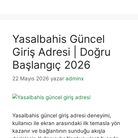
Yasalbahis Güncel
Giriş Adresi | Doğru
Başlangıç 2026
22 Mayıs 2026
yazar
adminx
Yasalbahis güncel giriş adresi deneyimi,
kullanıcı ile ekran arasındaki ilk temasla yön
kazanır ve bağlantının sunduğu akışla