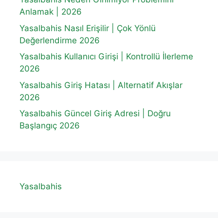
Anlamak | 2026
Yasalbahis Nasıl Erişilir | Çok Yönlü
Değerlendirme 2026
Yasalbahis Kullanıcı Girişi | Kontrollü İlerleme
2026
Yasalbahis Giriş Hatası | Alternatif Akışlar
2026
Yasalbahis Güncel Giriş Adresi | Doğru
Başlangıç 2026
Yasalbahis