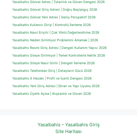
Yasalbahis Güncel Adres | Tutarlılık ve Güven Dengesi 2026
Yasalbahis Güncel Giriş Adresi | Doğru Başlangıç 2026
Yasalbahis Güncel Yeni Adres | Geniş Perspektif 2026
Yasalbahis Kullanıcı Girişi | Kontrollü İlerleme 2026
Yasalbahis Nasıl Erişilir | Çok Yönlü Değerlendirme 2026
Yasalbahis Neden Girilmiyor Problemini Anlamak | 2026
Yasalbahis Resmi Giriş Adresi | Dengeli Kullanım Yapısı 2026
Yasalbahis Siteye Girilmiyor | Temel Kontrollerle Netlik 2026
Yasalbahis Siteye Nasıl Girilir | Dengeli İlerleme 2026
Yasalbahis Telefondan Giriş | Detayların Gücü 2026
Yasalbahis X Hesabı | Profil ve İçerik Dengesi 2026
Yasalbahis Yeni Giriş Adresi | Ekran ve Yapı Uyumu 2026
Yasalbahis Üyelik Açma | Alışkanlık ve Güven 2026
Yasalbahis
-
Yasalbahis Giriş
Site Haritası