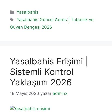
Kategoriler
Yasalbahis
Etiketler
Yasalbahis Güncel Adres | Tutarlılık ve
Güven Dengesi 2026
Yasalbahis Erişimi |
Sistemli Kontrol
Yaklaşımı 2026
18 Mayıs 2026
yazar
adminx