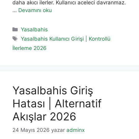
daha akıcı ilerler. Kullanıcı aceleci davranmaz.
…
Devamını oku
Kategoriler
Yasalbahis
Etiketler
Yasalbahis Kullanıcı Girişi | Kontrollü
İlerleme 2026
Yasalbahis Giriş
Hatası | Alternatif
Akışlar 2026
24 Mayıs 2026
yazar
adminx