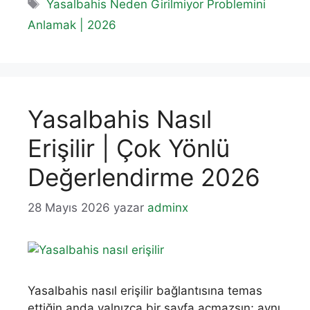
Etiketler
Yasalbahis Neden Girilmiyor Problemini
Anlamak | 2026
Yasalbahis Nasıl
Erişilir | Çok Yönlü
Değerlendirme 2026
28 Mayıs 2026
yazar
adminx
Yasalbahis nasıl erişilir bağlantısına temas
ettiğin anda yalnızca bir sayfa açmazsın; aynı