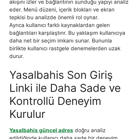
akışını izler ve bağlantının sunduğu yapıyı analiz
eder. Menü düzeni, içerik blokları ve ekran
tepkisi bu analizde önemli rol oynar.
Ayrıca kullanıcı farklı kaynaklardan gelen
bağlantıları karşılaştırır. Bu yaklaşım kullanıcıya
daha net bir seçim imkanı sunar. Bununla
birlikte kullanıcı rastgele denemelerden uzak
durur.
Yasalbahis Son Giriş
Linki ile Daha Sade ve
Kontrollü Deneyim
Kurulur
Yasalbahis güncel adres
doğru analiz
edildiğinde kullanıcı daha sade bir deneyim