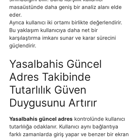
masaüstünde daha geniş bir analiz alanı elde
eder.
Ayrıca kullanıcı iki ortamı birlikte değerlendirir.
Bu yaklaşım kullanıcıya daha net bir
karşılaştırma imkanı sunar ve karar sürecini
güçlendirir.
Yasalbahis Güncel
Adres Takibinde
Tutarlılık Güven
Duygusunu Artırır
Yasalbahis güncel adres
kontrolünde kullanıcı
tutarlılığa odaklanır. Kullanıcı aynı bağlantıya
farklı zamanlarda giriş yapar ve benzer bir ekran