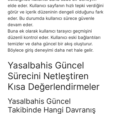
elde eder. Kullanıcı sayfanın hızlı tepki verdiğini
görür ve içerik düzeninin dengeli olduğunu fark
eder. Bu durumda kullanıcı sürece güvenle
devam eder.
Buna ek olarak kullanıcı tarayıcı geçmişini
düzenli kontrol eder. Kullanıcı eski bağlantıları
temizler ve daha güncel bir akış oluşturur.
Böylece giriş deneyimi daha net hale gelir.
Yasalbahis Güncel
Sürecini Netleştiren
Kısa Değerlendirmeler
Yasalbahis Güncel
Takibinde Hangi Davranış