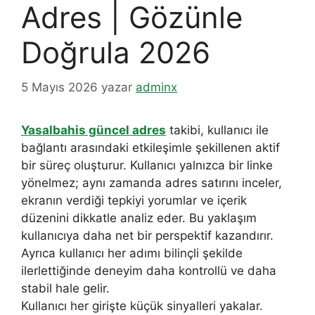
Adres | Gözünle
Doğrula 2026
5 Mayıs 2026
yazar
adminx
Yasalbahis güncel adres
takibi, kullanıcı ile
bağlantı arasındaki etkileşimle şekillenen aktif
bir süreç oluşturur. Kullanıcı yalnızca bir linke
yönelmez; aynı zamanda adres satırını inceler,
ekranın verdiği tepkiyi yorumlar ve içerik
düzenini dikkatle analiz eder. Bu yaklaşım
kullanıcıya daha net bir perspektif kazandırır.
Ayrıca kullanıcı her adımı bilinçli şekilde
ilerlettiğinde deneyim daha kontrollü ve daha
stabil hale gelir.
Kullanıcı her girişte küçük sinyalleri yakalar.