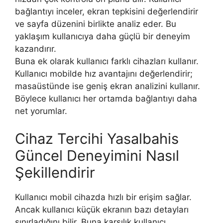
bağlantıyı inceler, ekran tepkisini değerlendirir
ve sayfa düzenini birlikte analiz eder. Bu
yaklaşım kullanıcıya daha güçlü bir deneyim
kazandırır.
Buna ek olarak kullanıcı farklı cihazları kullanır.
Kullanıcı mobilde hız avantajını değerlendirir;
masaüstünde ise geniş ekran analizini kullanır.
Böylece kullanıcı her ortamda bağlantıyı daha
net yorumlar.
Cihaz Tercihi Yasalbahis
Güncel Deneyimini Nasıl
Şekillendirir
Kullanıcı mobil cihazda hızlı bir erişim sağlar.
Ancak kullanıcı küçük ekranın bazı detayları
sınırladığını bilir. Buna karşılık kullanıcı