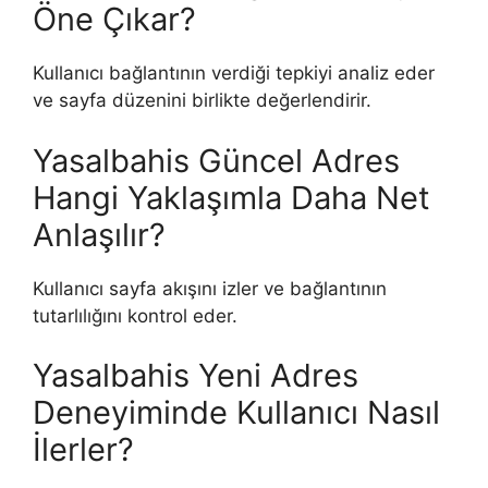
Öne Çıkar?
Kullanıcı bağlantının verdiği tepkiyi analiz eder
ve sayfa düzenini birlikte değerlendirir.
Yasalbahis Güncel Adres
Hangi Yaklaşımla Daha Net
Anlaşılır?
Kullanıcı sayfa akışını izler ve bağlantının
tutarlılığını kontrol eder.
Yasalbahis Yeni Adres
Deneyiminde Kullanıcı Nasıl
İlerler?