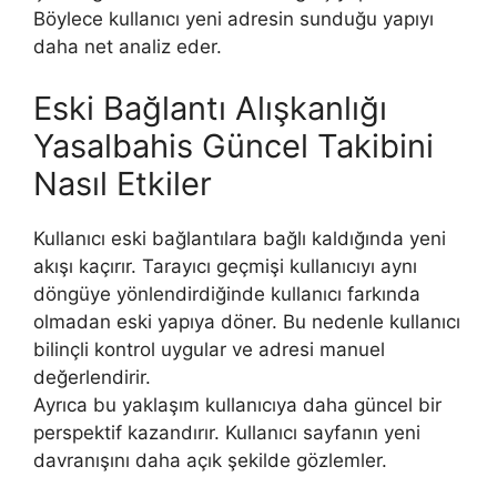
Böylece kullanıcı yeni adresin sunduğu yapıyı
daha net analiz eder.
Eski Bağlantı Alışkanlığı
Yasalbahis Güncel Takibini
Nasıl Etkiler
Kullanıcı eski bağlantılara bağlı kaldığında yeni
akışı kaçırır. Tarayıcı geçmişi kullanıcıyı aynı
döngüye yönlendirdiğinde kullanıcı farkında
olmadan eski yapıya döner. Bu nedenle kullanıcı
bilinçli kontrol uygular ve adresi manuel
değerlendirir.
Ayrıca bu yaklaşım kullanıcıya daha güncel bir
perspektif kazandırır. Kullanıcı sayfanın yeni
davranışını daha açık şekilde gözlemler.