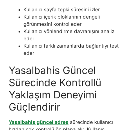
Kullanıcı sayfa tepki süresini izler
Kullanıcı içerik bloklarının dengeli
görünmesini kontrol eder
Kullanıcı yönlendirme davranışını analiz
eder
Kullanıcı farklı zamanlarda bağlantıyı test
eder
Yasalbahis Güncel
Sürecinde Kontrollü
Yaklaşım Deneyimi
Güçlendirir
Yasalbahis güncel adres
sürecinde kullanıcı
hızdan çok kontrolü ön plana alır. Kullanıcı