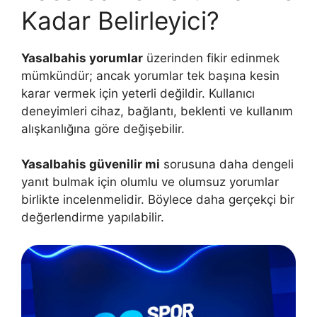
Kadar Belirleyici?
Yasalbahis yorumlar
üzerinden fikir edinmek
mümkündür; ancak yorumlar tek başına kesin
karar vermek için yeterli değildir. Kullanıcı
deneyimleri cihaz, bağlantı, beklenti ve kullanım
alışkanlığına göre değişebilir.
Yasalbahis güvenilir mi
sorusuna daha dengeli
yanıt bulmak için olumlu ve olumsuz yorumlar
birlikte incelenmelidir. Böylece daha gerçekçi bir
değerlendirme yapılabilir.