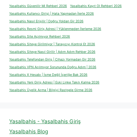
Yasalbahis Güvenilir Mi Rehberi 2026
Yasalbahis Kayıt Ol Rehberi 2026
Yasalbahis Kullanıcı Girişi | Hata Yapmadan İlerle 2026
Yasalbahis Nasıl Erişilir | Doğru Yoldan Gir 2026
Yasalbahis Resmi Giriş Adresi | Yüklenmeden İlerleme 2026
Yasalbahis Site Açılmıyor Rehberi 2026
Yasalbahis Siteye Girilmiyor | Tarayıcıyı Kontrol Et 2026
Yasalbahis Siteye Nasıl Girilir | Adım Adım Rehber 2026
Yasalbahis Telefondan Giriş | Cihazı Yormadan Gir 2026
Yasalbahis VPN Açılmıyor Sorununda Doğru Adım | 2026
Yasalbahis X Hesabı | İsme Değil İçeriğe Bak 2026
Yasalbahis Yeni Giriş Adresi | Eski Linke Takılı Kalma 2026
Yasalbahis Üyelik Açma | Bilgiyi Rastgele Girme 2026
Yasalbahis - Yasalbahis Giriş
Yasalbahis Blog