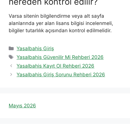
nereden kontrol edilir?
Varsa sitenin bilgilendirme veya alt sayfa
alanlarında yer alan lisans bilgisi incelenmeli,
bilgiler tutarlılık açısından kontrol edilmelidir.
Kategoriler
Yasalbahis Giriş
Etiketler
Yasalbahis Güvenilir Mi Rehberi 2026
Yasalbahis Kayıt Ol Rehberi 2026
Yasalbahis Giriş Sorunu Rehberi 2026
Mayıs 2026