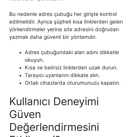
Bu nedenle adres çubuğu her girişte kontrol
edilmelidir. Ayrıca şüpheli kısa linklerden gelen
yönlendirmeler yerine site adresini doğrudan
yazmak daha güvenli bir yöntemdir.
Adres çubuğundaki alan adını dikkatle
okuyun.
Kısa ve belirsiz linklerden uzak durun.
Tarayıcı uyarılarını dikkate alın.
Ortak cihazlarda oturumunuzu kapatın.
Kullanıcı Deneyimi
Güven
Değerlendirmesini