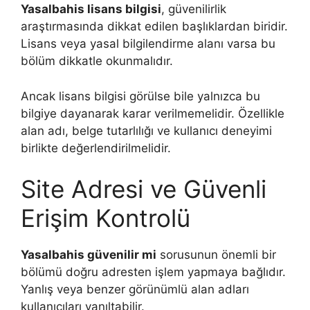
Yasalbahis lisans bilgisi
, güvenilirlik
araştırmasında dikkat edilen başlıklardan biridir.
Lisans veya yasal bilgilendirme alanı varsa bu
bölüm dikkatle okunmalıdır.
Ancak lisans bilgisi görülse bile yalnızca bu
bilgiye dayanarak karar verilmemelidir. Özellikle
alan adı, belge tutarlılığı ve kullanıcı deneyimi
birlikte değerlendirilmelidir.
Site Adresi ve Güvenli
Erişim Kontrolü
Yasalbahis güvenilir mi
sorusunun önemli bir
bölümü doğru adresten işlem yapmaya bağlıdır.
Yanlış veya benzer görünümlü alan adları
kullanıcıları yanıltabilir.