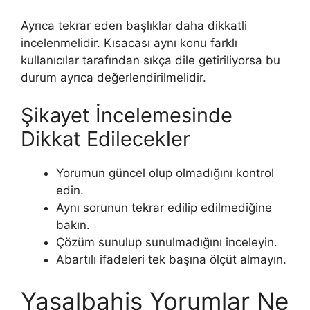
Ayrıca tekrar eden başlıklar daha dikkatli
incelenmelidir. Kısacası aynı konu farklı
kullanıcılar tarafından sıkça dile getiriliyorsa bu
durum ayrıca değerlendirilmelidir.
Şikayet İncelemesinde
Dikkat Edilecekler
Yorumun güncel olup olmadığını kontrol
edin.
Aynı sorunun tekrar edilip edilmediğine
bakın.
Çözüm sunulup sunulmadığını inceleyin.
Abartılı ifadeleri tek başına ölçüt almayın.
Yasalbahis Yorumlar Ne