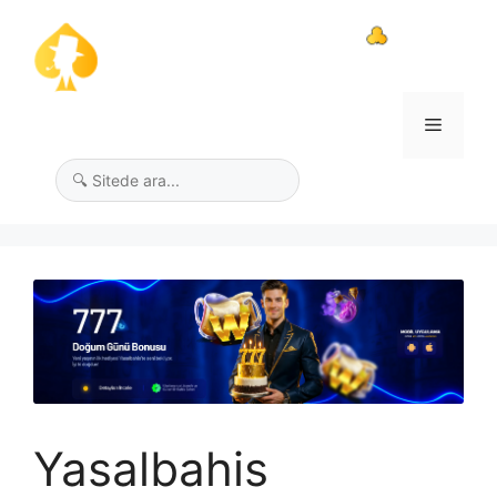
İçeriğe
atla
Menü
Yasalbahis