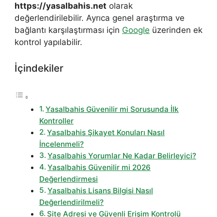
https://yasalbahis.net
olarak
değerlendirilebilir. Ayrıca genel araştırma ve
bağlantı karşılaştırması için
Google
üzerinden ek
kontrol yapılabilir.
İçindekiler
Yasalbahis Güvenilir mi Sorusunda İlk
Kontroller
Yasalbahis Şikayet Konuları Nasıl
İncelenmeli?
Yasalbahis Yorumlar Ne Kadar Belirleyici?
Yasalbahis Güvenilir mi 2026
Değerlendirmesi
Yasalbahis Lisans Bilgisi Nasıl
Değerlendirilmeli?
Site Adresi ve Güvenli Erişim Kontrolü