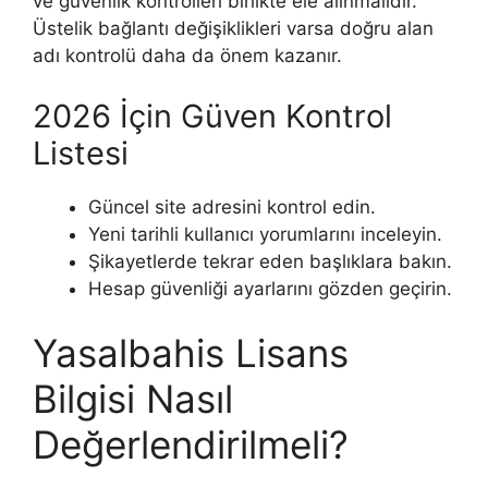
ve güvenlik kontrolleri birlikte ele alınmalıdır.
Üstelik bağlantı değişiklikleri varsa doğru alan
adı kontrolü daha da önem kazanır.
2026 İçin Güven Kontrol
Listesi
Güncel site adresini kontrol edin.
Yeni tarihli kullanıcı yorumlarını inceleyin.
Şikayetlerde tekrar eden başlıklara bakın.
Hesap güvenliği ayarlarını gözden geçirin.
Yasalbahis Lisans
Bilgisi Nasıl
Değerlendirilmeli?