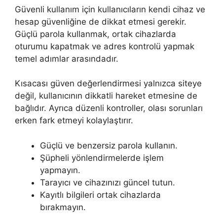
Güvenli kullanım için kullanıcıların kendi cihaz ve
hesap güvenliğine de dikkat etmesi gerekir.
Güçlü parola kullanmak, ortak cihazlarda
oturumu kapatmak ve adres kontrolü yapmak
temel adımlar arasındadır.
Kısacası güven değerlendirmesi yalnızca siteye
değil, kullanıcının dikkatli hareket etmesine de
bağlıdır. Ayrıca düzenli kontroller, olası sorunları
erken fark etmeyi kolaylaştırır.
Güçlü ve benzersiz parola kullanın.
Şüpheli yönlendirmelerde işlem
yapmayın.
Tarayıcı ve cihazınızı güncel tutun.
Kayıtlı bilgileri ortak cihazlarda
bırakmayın.