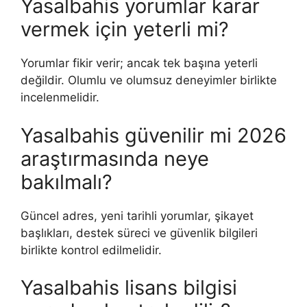
Yasalbahis yorumlar karar
vermek için yeterli mi?
Yorumlar fikir verir; ancak tek başına yeterli
değildir. Olumlu ve olumsuz deneyimler birlikte
incelenmelidir.
Yasalbahis güvenilir mi 2026
araştırmasında neye
bakılmalı?
Güncel adres, yeni tarihli yorumlar, şikayet
başlıkları, destek süreci ve güvenlik bilgileri
birlikte kontrol edilmelidir.
Yasalbahis lisans bilgisi